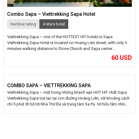
Combo Sapa – Viettrekking Sapa Hotel
Number rating
4 stars hotel
Viettrekking Sapa – one of the HOTTEST HIT hotels in Sapa
Viettrekking Sapa Hotel is located on Hoang Lien street, with only 5
minutes walking distance to Stone Church and Sapa center.
Possessing a beautiful view with the panoramic view of Fansipan
60 USD
mountain range and Muong Hoa valley, Viettrekking Sapa will bring a
very ideal […]
COMBO SAPA – VIETTREKKING SAPA
Viettrekking Sapa – một trong những khách sạn HOT HIT nhất Sapa
Viettrekking Sapa tọa lạc tại con đường Hoàng Liên, với khoảng cách
chỉ 5 phút đi bộ tới Nhà Thờ Đá và trung tâm Sa Pa. Sở hữu tầm nhìn
tuyệt đẹp với toàn cảnh dãy núi Fansipan và thung lũng Mường Hoa,
[…]